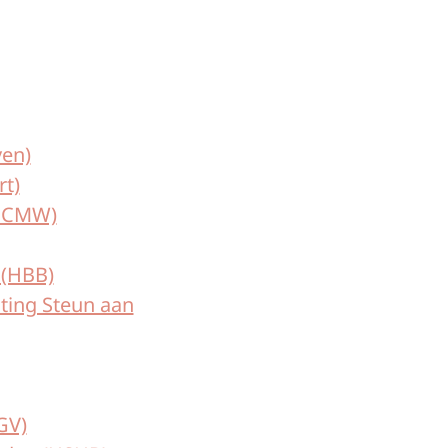
en)
t)
(HCMW)
 (HBB)
hting Steun aan
GV)