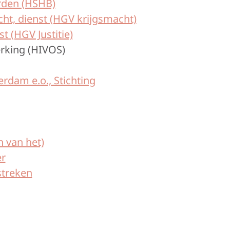
arden (HSHB)
cht, dienst (HGV krijgsmacht)
t (HGV Justitie)
rking (HIVOS)
rdam e.o., Stichting
n van het)
er
streken