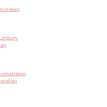
omstreken
-Limburg
ken
n omstreken
streken