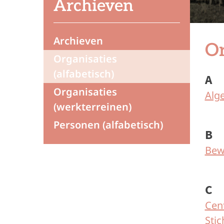
Archieven
Archieven
Or
Organisaties
(alfabetisch)
A
Organisaties
Alg
(werkterreinen)
Personen (alfabetisch)
B
Bew
C
Cen
Stic