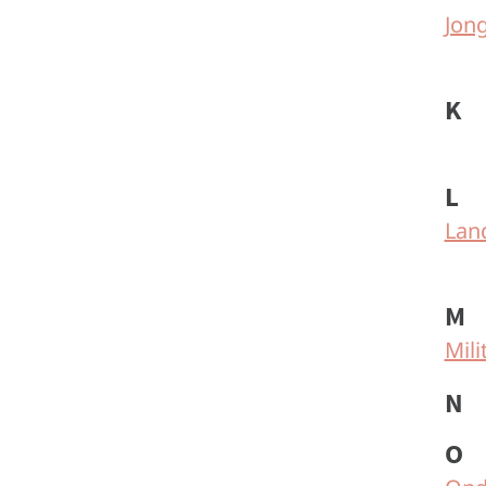
Jon
K
L
Lan
M
Mili
N
O