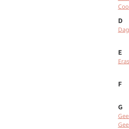
Coor
D
Dag
E
Eras
F
G
Gees
Gees