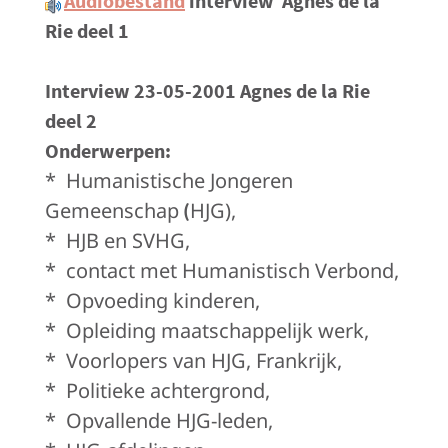
Audiobestand
interview
Agnes de la
Rie deel 1
Interview 23-05-2001 Agnes de la Rie
deel 2
Onderwerpen
:
*
Humanistische Jongeren
Gemeenschap
HJG),
(
*
HJB en SVHG,
*
contact met Humanistisch Verbond,
*
Opvoeding kinderen,
*
Opleiding maatschappelijk werk,
*
Voorlopers van HJG, Frankrijk,
*
Politieke achtergrond,
*
Opvallende HJG-leden,